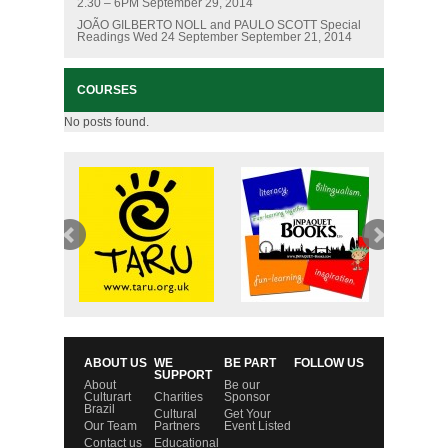
2.30 – 6PM
September 29, 2014
JOÃO GILBERTO NOLL and PAULO SCOTT Special
Readings Wed 24 September
September 21, 2014
COURSES
No posts found.
ABOUT US
WE
BE PART
FOLLOW US
SUPPORT
About
Be our
Culturart
Charities
Sponsor
Brazil
Cultural
Get Your
Our Team
Partners
Event Listed
Contact us
Educational