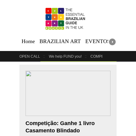
Home
BRAZILIAN ART
EVENTOS BRASILEI
OPEN CALL
We help FUND you!
COMPETITION
COUR
GET YOUR EVENT LISTED
YOUR BUSINESS HERE
Competição: Ganhe 1 livro
Casamento Blindado