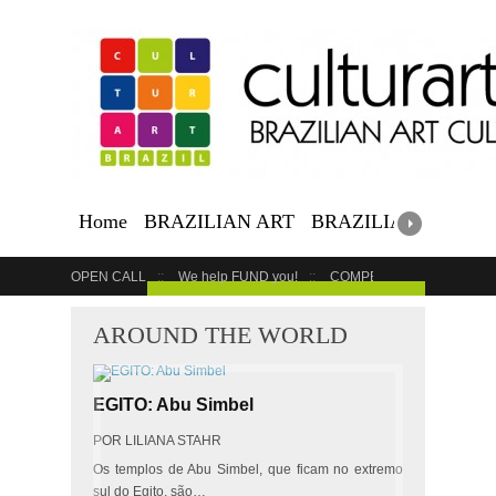
Home
BRAZILIAN ART
BRAZILIAN EVENTS
OPEN CALL
We help FUND you!
COMPETITION
COUR
GET YOUR EVENT LISTED
AROUND THE WORLD
EGITO: Abu Simbel
POR LILIANA STAHR
Os templos de Abu Simbel, que ficam no extremo
sul do Egito, são…