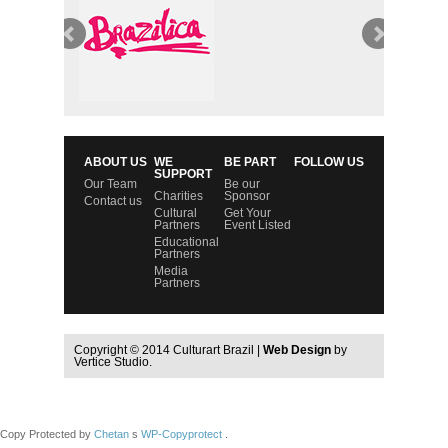
ABOUT US
WE
BE PART
FOLLOW US
SUPPORT
Our Team
Be our
Charities
Sponsor
Contact us
Cultural
Get Your
Partners
Event Listed
Educational
Partners
Media
Partners
Copyright © 2014 Culturart Brazil |
Web Design
by
Vertice Studio.
Copy Protected by
Chetan
s
WP-Copyprotect
.