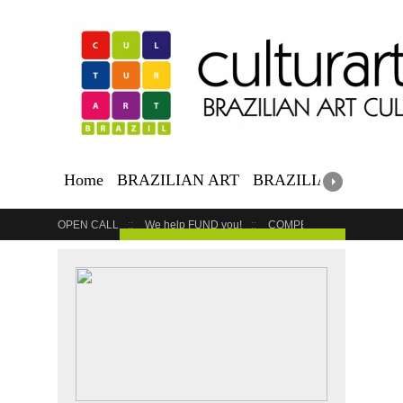
Home
BRAZILIAN ART
BRAZILIAN EVENTS
OPEN CALL
We help FUND you!
COMPETITION
COUR
GET YOUR EVENT LISTED