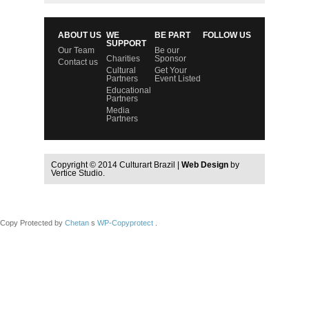
ABOUT US
WE
BE PART
FOLLOW US
SUPPORT
Our Team
Be our
Charities
Sponsor
Contact us
Cultural
Get Your
Partners
Event Listed
Educational
Partners
Media
Partners
Copyright © 2014 Culturart Brazil |
Web Design
by
Vertice Studio.
Copy Protected by
Chetan
s
WP-Copyprotect
.