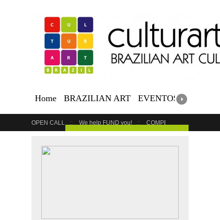
Home
BRAZILIAN ART
EVENTOS BRASILEI
OPEN CALL
We help FUND you!
COMPETITION
COUR
GET YOUR EVENT LISTED