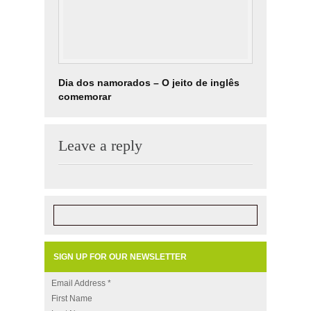
Dia dos namorados – O jeito de inglês
O outro l
comemorar
Leave a reply
SIGN UP FOR OUR NEWSLETTER
Email Address
*
First Name