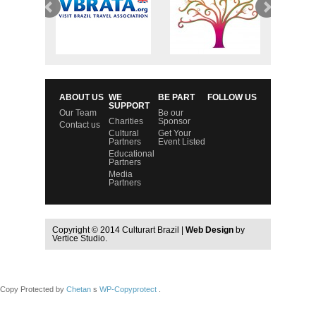
ABOUT US
WE
BE PART
FOLLOW US
SUPPORT
Our Team
Be our
Charities
Sponsor
Contact us
Cultural
Get Your
Partners
Event Listed
Educational
Partners
Media
Partners
Copyright © 2014 Culturart Brazil |
Web Design
by
Vertice Studio.
Copy Protected by
Chetan
s
WP-Copyprotect
.