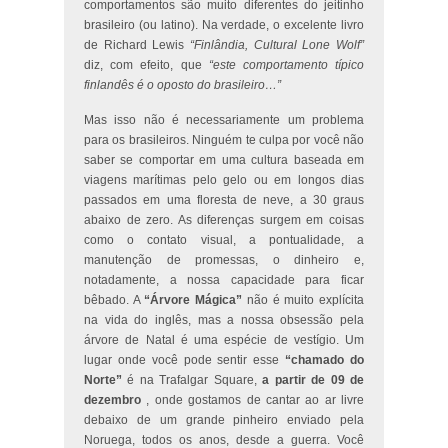
comportamentos são muito diferentes do jeitinho
brasileiro (ou latino). Na verdade, o excelente livro
de Richard Lewis
“Finlândia, Cultural Lone Wolf”
diz, com efeito, que
“este comportamento típico
finlandês é o oposto do brasileiro…”
Mas isso não é necessariamente um problema
para os brasileiros. Ninguém te culpa por você não
saber se comportar em uma cultura baseada em
viagens marítimas pelo gelo ou em longos dias
passados em uma floresta de neve, a 30 graus
abaixo de zero. As diferenças surgem em coisas
como o contato visual, a pontualidade, a
manutenção de promessas, o dinheiro e,
notadamente, a nossa capacidade para ficar
bêbado. A
“Árvore Mágica”
não é muito explícita
na vida do inglês, mas a nossa obsessão pela
árvore de Natal é uma espécie de vestígio. Um
lugar onde você pode sentir esse
“chamado do
Norte”
é na Trafalgar Square,
a partir de 09 de
dezembro
, onde gostamos de cantar ao ar livre
debaixo de um grande pinheiro enviado pela
Noruega, todos os anos, desde a guerra. Você