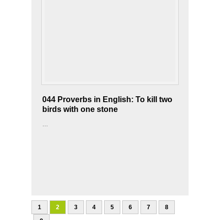
044 Proverbs in English: To kill two
birds with one stone
…
1
2
3
4
5
6
7
8