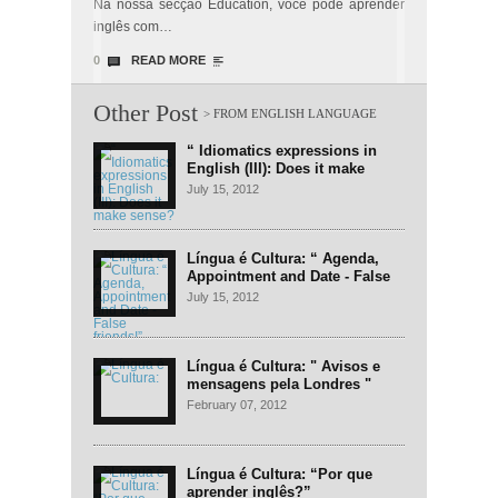
Na nossa secção Education, você pode aprender
inglês com…
0
READ MORE
Other Post
“ Idiomatics expressions in
English (III): Does it make
sense?"
July 15, 2012
Língua é Cultura: “ Agenda,
Appointment and Date - False
friends!”
July 15, 2012
Língua é Cultura: " Avisos e
mensagens pela Londres "
February 07, 2012
Língua é Cultura: “Por que
aprender inglês?”