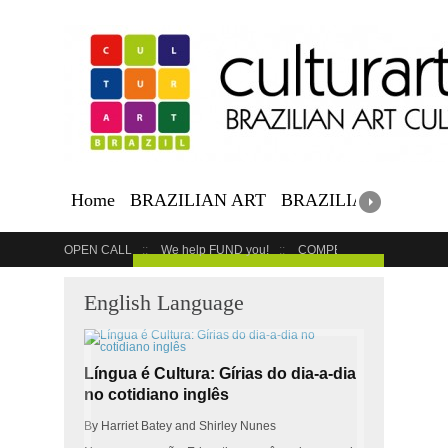
Home
BRAZILIAN ART
BRAZILIAN EVENTS
OPEN CALL
We help FUND you!
COMPETITION
COUR
GET YOUR EVENT LISTED
English Language
Língua é Cultura: Gírias do dia-a-dia
no cotidiano inglês
By Harriet Batey and Shirley Nunes