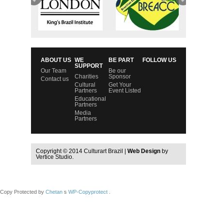
ABOUT US
WE
BE PART
FOLLOW US
SUPPORT
Our Team
Be our
Charities
Sponsor
Contact us
Cultural
Get Your
Partners
Event Listed
Educational
Partners
Media
Partners
Copyright © 2014 Culturart Brazil |
Web Design
by
Vertice Studio.
Copy Protected by
Chetan
s
WP-Copyprotect
.