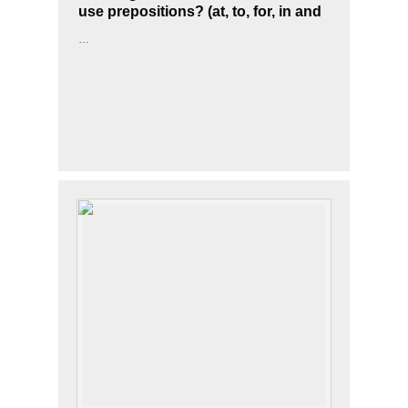
use prepositions? (at, to, for, in and
on)
…