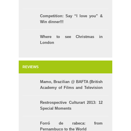
Competition: Say “I love you” &
Win dinner!!!
Where to see Christmas in
London
REVIEWS
Mamo, Brazilian @ BAFTA (British
Academy of Films and Television
Arts)
Restrospective Culturart 2013: 12
Special Moments
Forró de rabeca: from
Pernambuco to the World